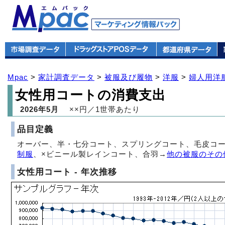
Mpac
>
家計調査データ
>
被服及び履物
>
洋服
>
婦人用洋
女性用コートの消費支出
2026年5月
××円／1世帯あたり
品目定義
オーバー、半・七分コート、スプリングコート、毛皮コー
制服
、×ビニール製レインコート、合羽→
他の被服のその
女性用コート - 年次推移