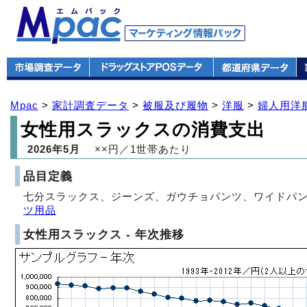
Mpac
>
家計調査データ
>
被服及び履物
>
洋服
>
婦人用洋
女性用スラックスの消費支出
2026年5月
××円／1世帯あたり
品目定義
七分スラックス、ジーンズ、ガウチョパンツ、ワイドパン
ツ用品
女性用スラックス - 年次推移