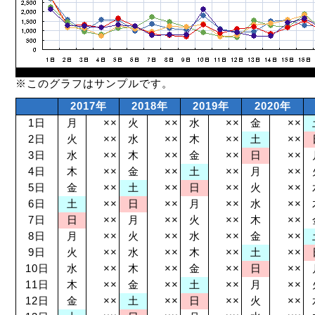
※このグラフはサンプルです。
2017年
2018年
2019年
2020年
1日
月
××
火
××
水
××
金
××
2日
火
××
水
××
木
××
土
××
3日
水
××
木
××
金
××
日
××
4日
木
××
金
××
土
××
月
××
5日
金
××
土
××
日
××
火
××
6日
土
××
日
××
月
××
水
××
7日
日
××
月
××
火
××
木
××
8日
月
××
火
××
水
××
金
××
9日
火
××
水
××
木
××
土
××
10日
水
××
木
××
金
××
日
××
11日
木
××
金
××
土
××
月
××
12日
金
××
土
××
日
××
火
××