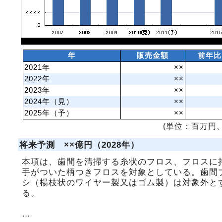
年
販売金額
前年比
2021年
××
2022年
××
2023年
××
2024年（見）
××
2025年（予）
××
(単位：百万円、
将来予測 ××億円（2028年）
本項は、歯間を清掃する糸状のフロス、フロスに
手がついた柄つきフロスを対象としている。歯間
シ（楊枝状のワイヤー製又はゴム製）は対象外と
る。
…