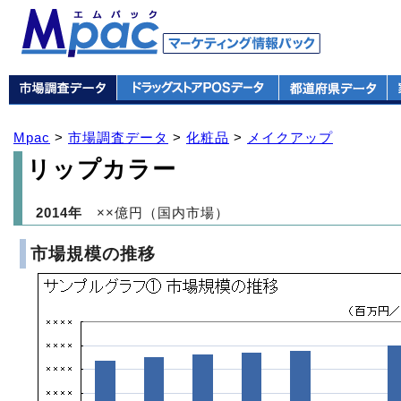
Mpac
>
市場調査データ
>
化粧品
>
メイクアップ
リップカラー
2014年
××億円（国内市場）
市場規模の推移