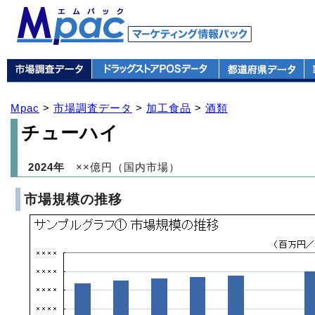
Mpac
>
市場調査データ
>
加工食品
>
酒類
チューハイ
2024年
××億円（国内市場）
市場規模の推移