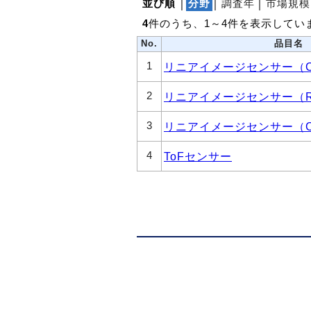
並び順
│
分野
│
調査年
│
市場規模
4
件のうち、1～4件を表示してい
No.
品目名
1
リニアイメージセンサー（C
2
リニアイメージセンサー（
3
リニアイメージセンサー（C
4
ToFセンサー