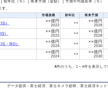
│
前年比（％）
│
将来予測（金額）
│
予測平均成長率（％）
ます。
市場規模
前年比
将来予測
××億円
××億円
IS）
××
2022
2028
××億円
××億円
RO）
××
2022
2028
××億円
××億円
IS・RO）
××
2024
2030
××億円
××億円
××
2024
2030
4
件のうち、1～4件を表示し
データ提供：富士経済、富士キメラ総研、富士経済ネット