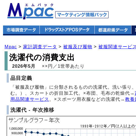
Mpac
>
家計調査データ
>
被服及び履物
>
被服関連サービ
洗濯代の消費支出
2026年5月
××円／1世帯あたり
品目定義
「被服及び履物」に分類されるものの洗濯代。洗い張り
む。）、スカートの折目加工代。×布団、毛布の乾燥代→
用品関連サービス
、×スポーツ用衣服などの洗濯代→
教養
洗濯代 - 年次推移