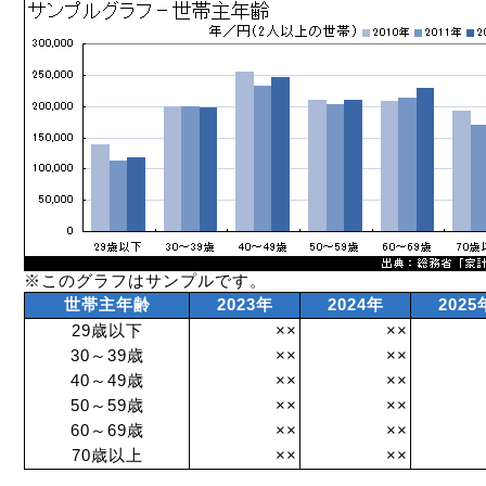
※このグラフはサンプルです。
世帯主年齢
2023年
2024年
2025
29歳以下
××
××
30～39歳
××
××
40～49歳
××
××
50～59歳
××
××
60～69歳
××
××
70歳以上
××
××