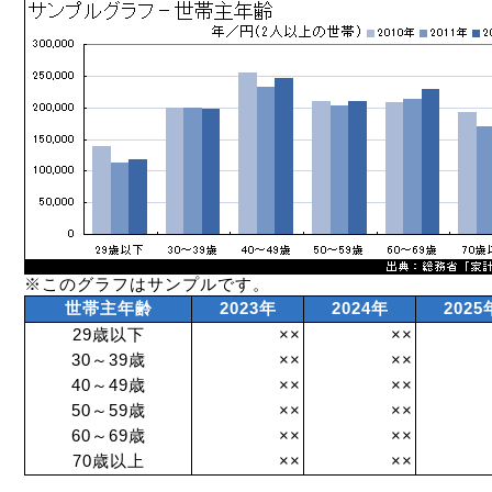
※このグラフはサンプルです。
世帯主年齢
2023年
2024年
2025
29歳以下
××
××
30～39歳
××
××
40～49歳
××
××
50～59歳
××
××
60～69歳
××
××
70歳以上
××
××