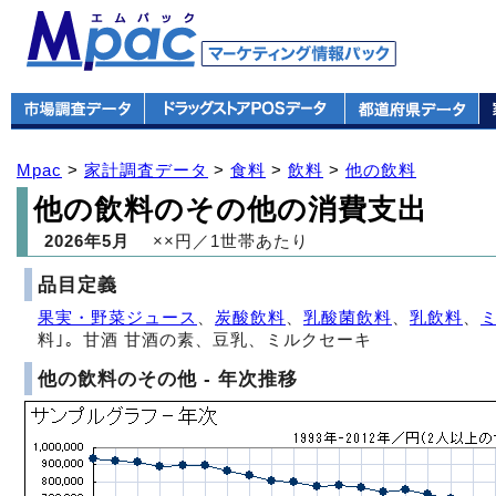
Mpac
>
家計調査データ
>
食料
>
飲料
>
他の飲料
他の飲料のその他の消費支出
2026年5月
××円／1世帯あたり
品目定義
果実・野菜ジュース
、
炭酸飲料
、
乳酸菌飲料
、
乳飲料
、
料｣。甘酒 甘酒の素、豆乳、ミルクセーキ
他の飲料のその他 - 年次推移