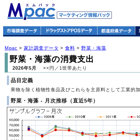
Mpac
>
家計調査データ
>
食料
>
野菜・海藻
野菜・海藻の消費支出
2026年5月
××円／1世帯あたり
品目定義
果物を除く植物性食品及びこれらを主原料として工業的
野菜・海藻 - 月次推移（直近5年）