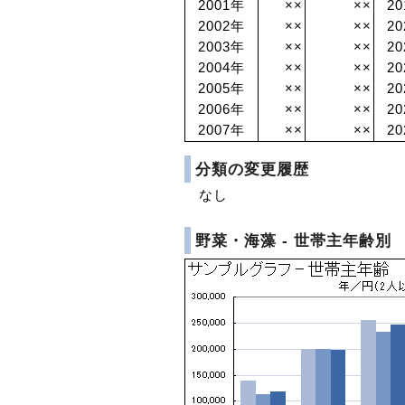
2001年
××
××
2
2002年
××
××
2
2003年
××
××
2
2004年
××
××
2
2005年
××
××
2
2006年
××
××
2
2007年
××
××
2
分類の変更履歴
なし
野菜・海藻 - 世帯主年齢別