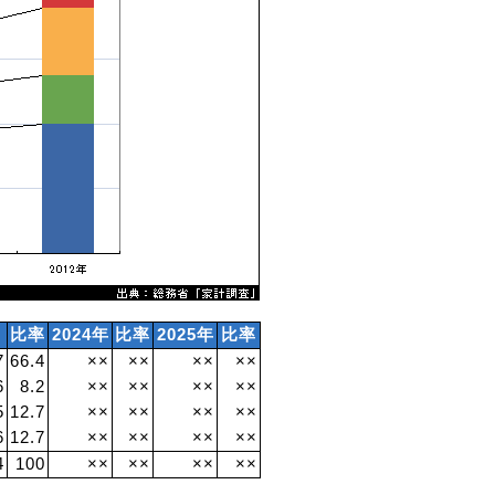
。
年
比率
2024年
比率
2025年
比率
7
66.4
××
××
××
××
6
8.2
××
××
××
××
5
12.7
××
××
××
××
6
12.7
××
××
××
××
4
100
××
××
××
××