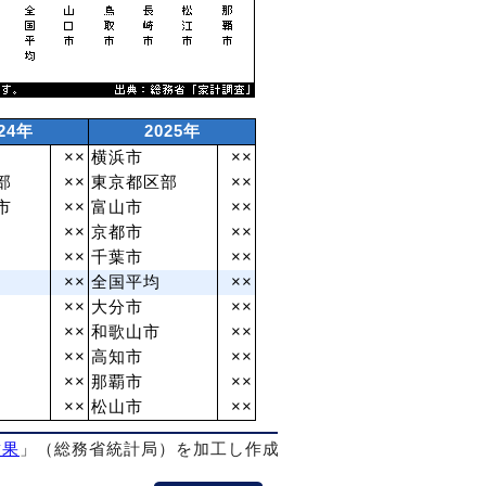
。
24年
2025年
××
横浜市
××
部
××
東京都区部
××
市
××
富山市
××
××
京都市
××
××
千葉市
××
××
全国平均
××
××
大分市
××
××
和歌山市
××
××
高知市
××
××
那覇市
××
××
松山市
××
結果
」（総務省統計局）を加工し作成