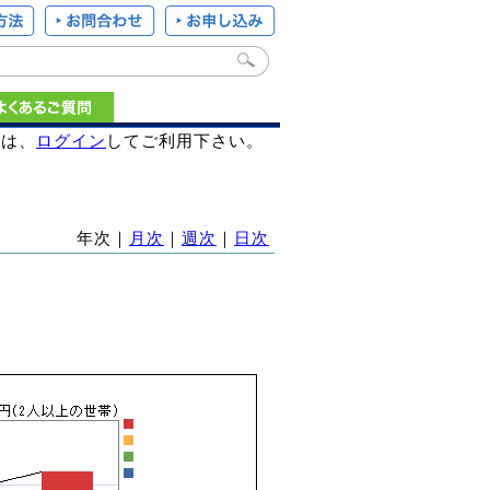
様は、
ログイン
してご利用下さい。
年次｜
月次
｜
週次
｜
日次