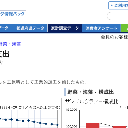
会員のお客
野菜・海藻
支出
り
らを主原料として工業的加工を施したもの。
野菜・海藻 - 構成比