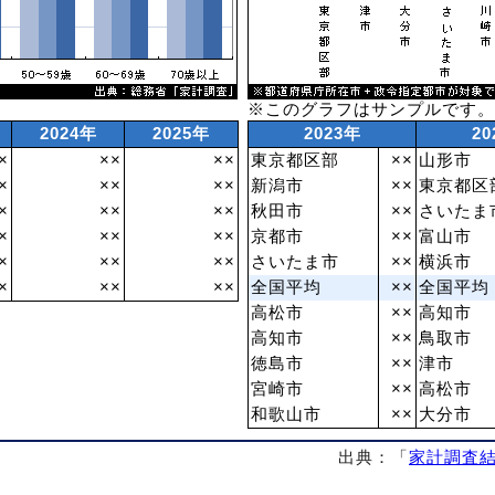
※このグラフはサンプルです
2024年
2025年
2023年
20
×
××
××
東京都区部
××
山形市
×
××
××
新潟市
××
東京都区
×
××
××
秋田市
××
さいたま
×
××
××
京都市
××
富山市
×
××
××
さいたま市
××
横浜市
×
××
××
全国平均
××
全国平均
高松市
××
高知市
高知市
××
鳥取市
徳島市
××
津市
宮崎市
××
高松市
和歌山市
××
大分市
出典：「
家計調査