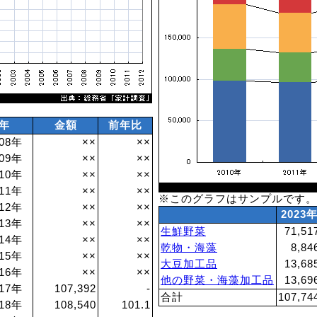
年
金額
前年比
008年
××
××
009年
××
××
010年
××
××
011年
××
××
※このグラフはサンプルです
012年
××
××
2023
013年
××
××
生鮮野菜
71,51
014年
××
××
乾物・海藻
8,84
015年
××
××
大豆加工品
13,68
016年
××
××
他の野菜・海藻加工品
13,69
017年
107,392
-
合計
107,74
018年
108,540
101.1