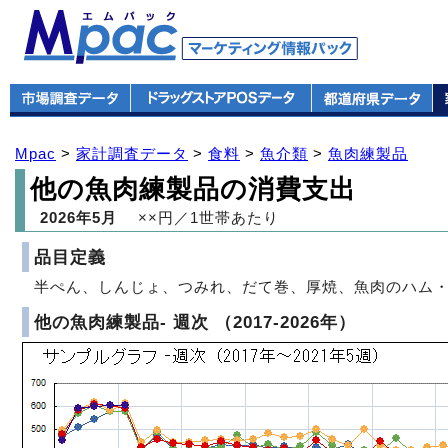
Mpac
>
家計調査データ
>
食料
>
魚介類
>
魚肉練製品
他の魚肉練製品の消費支出
2026年5月
××円／1世帯あたり
品目定義
半ぺん、しんじょ、つみれ、だて巻、厚焼、魚肉のハム・
他の魚肉練製品- 週次 （2017-2026年）