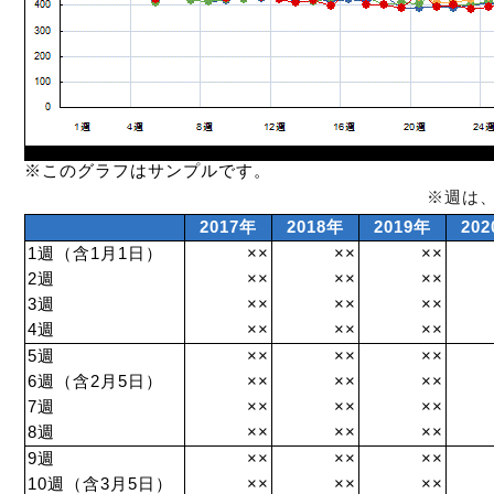
※このグラフはサンプルです。
※週は
2017年
2018年
2019年
20
1週（含1月1日）
××
××
××
2週
××
××
××
3週
××
××
××
4週
××
××
××
5週
××
××
××
6週（含2月5日）
××
××
××
7週
××
××
××
8週
××
××
××
9週
××
××
××
10週（含3月5日）
××
××
××