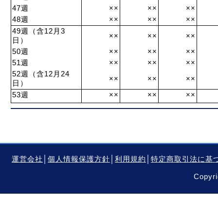
47週
××
××
××
48週
××
××
××
49週（含12月3
××
××
××
日）
50週
××
××
××
51週
××
××
××
52週（含12月24
××
××
××
日）
53週
××
××
××
運営会社
│
個人情報保護方針
│
利用規約
│
特定商取引法に基
Copyri