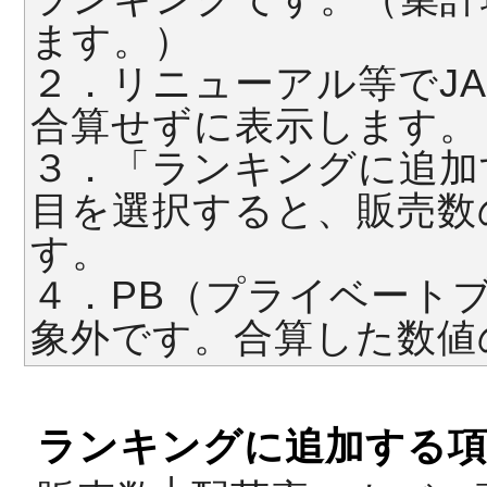
ます。）
２．リニューアル等でJ
合算せずに表示します。
３．「ランキングに追加
目を選択すると、販売数
す。
４．PB（プライベート
象外です。合算した数値
ランキングに追加する