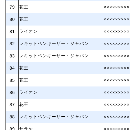
花王
79
×××××××××
花王
80
×××××××××
ライオン
81
×××××××××
レキットベンキーザー・ジャパン
82
×××××××××
レキットベンキーザー・ジャパン
83
×××××××××
花王
84
×××××××××
花王
85
×××××××××
ライオン
86
×××××××××
花王
87
×××××××××
レキットベンキーザー・ジャパン
88
×××××××××
サラヤ
89
×××××××××