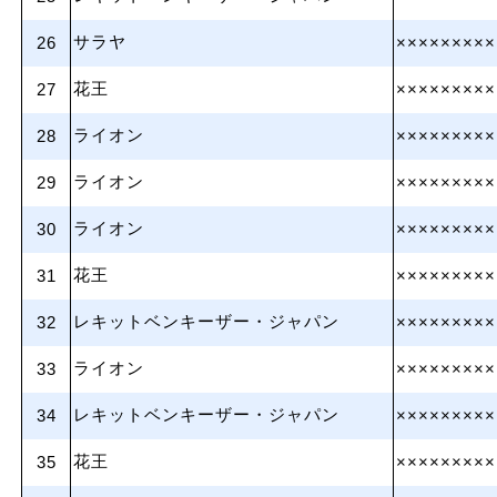
サラヤ
26
×××××××××
花王
27
×××××××××
ライオン
28
×××××××××
ライオン
29
×××××××××
ライオン
30
×××××××××
花王
31
×××××××××
レキットベンキーザー・ジャパン
32
×××××××××
ライオン
33
×××××××××
レキットベンキーザー・ジャパン
34
×××××××××
花王
35
×××××××××