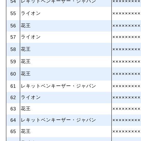
レキットベンキーザー・ジャパン
54
×××××××××
ライオン
55
×××××××××
花王
56
×××××××××
ライオン
57
×××××××××
花王
58
×××××××××
花王
59
×××××××××
花王
60
×××××××××
レキットベンキーザー・ジャパン
61
×××××××××
ライオン
62
×××××××××
花王
63
×××××××××
レキットベンキーザー・ジャパン
64
×××××××××
花王
65
×××××××××