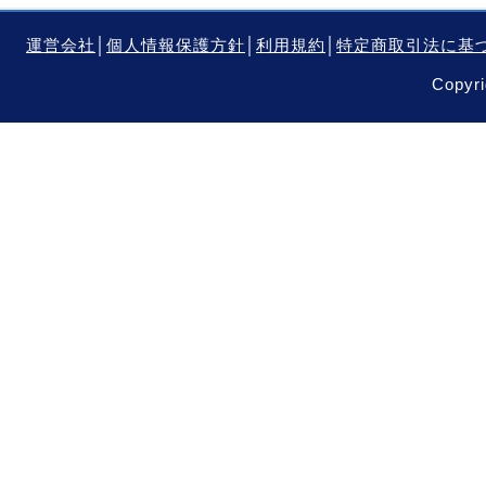
運営会社
│
個人情報保護方針
│
利用規約
│
特定商取引法に基
Copyri