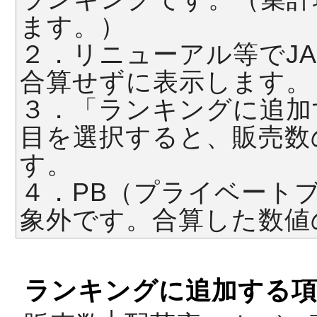
ます。）
２．リニューアル等でJ
合算せずに表示します。
３．「ランキングに追加
目を選択すると、販売数
す。
４．PB（プライベート
象外です。合算した数値
ランキングに追加する