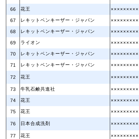
花王
66
×××××××××
レキットベンキーザー・ジャパン
67
×××××××××
レキットベンキーザー・ジャパン
68
×××××××××
ライオン
69
×××××××××
レキットベンキーザー・ジャパン
70
×××××××××
レキットベンキーザー・ジャパン
71
×××××××××
花王
72
×××××××××
牛乳石鹸共進社
73
×××××××××
花王
74
×××××××××
花王
75
×××××××××
日本合成洗剤
76
×××××××××
花王
77
×××××××××