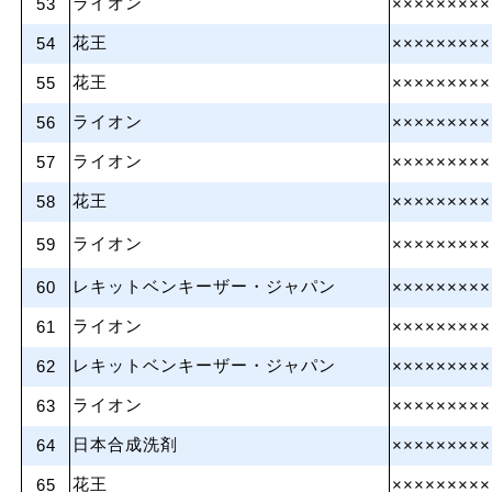
ライオン
53
×××××××××
花王
54
×××××××××
花王
55
×××××××××
ライオン
56
×××××××××
ライオン
57
×××××××××
花王
58
×××××××××
ライオン
59
×××××××××
レキットベンキーザー・ジャパン
60
×××××××××
ライオン
61
×××××××××
レキットベンキーザー・ジャパン
62
×××××××××
ライオン
63
×××××××××
日本合成洗剤
64
×××××××××
花王
65
×××××××××