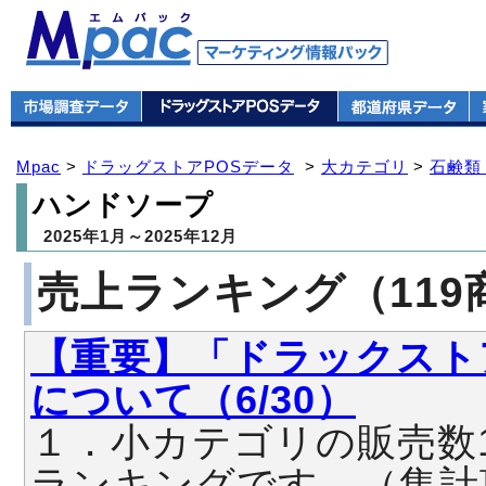
Mpac
>
ドラッグストアPOSデータ
>
大カテゴリ
>
石鹸類
ハンドソープ
2025年1月～2025年12月
売上ランキング（119
【重要】「ドラックスト
について（6/30）
１．小カテゴリの販売数
ランキングです。（集計