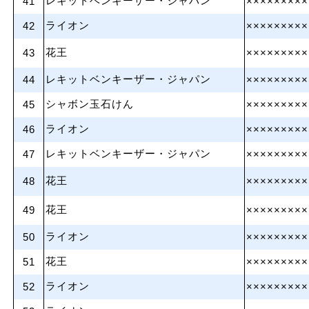
レキットベンキーザー・ジャパン
41
×××××××××
ライオン
42
×××××××××
花王
43
×××××××××
レキットベンキーザー・ジャパン
44
×××××××××
シャボン玉石けん
45
×××××××××
ライオン
46
×××××××××
レキットベンキーザー・ジャパン
47
×××××××××
花王
48
×××××××××
花王
49
×××××××××
ライオン
50
×××××××××
花王
51
×××××××××
ライオン
52
×××××××××