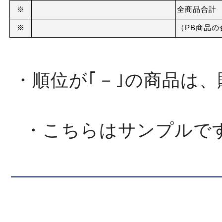
※
全商品合計
※
（PB商品の
・順位が｢－｣の商品は
・こちらはサンプルで