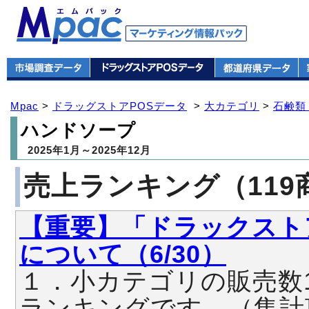
Mpac
>
ドラッグストアPOSデータ
>
大カテゴリ
>
石鹸類
ハンドソープ
2025年1月～2025年12月
売上ランキング（119
【重要】「ドラックスト
について（6/30）
１．小カテゴリの販売数
ランキングです。（集計