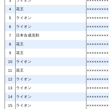
ライオン
3
×××××××××
花王
4
×××××××××
ライオン
5
×××××××××
ライオン
6
×××××××××
日本合成洗剤
7
×××××××××
花王
8
×××××××××
花王
9
×××××××××
ライオン
10
×××××××××
花王
11
×××××××××
ライオン
12
×××××××××
ライオン
13
×××××××××
ライオン
14
×××××××××
ライオン
15
×××××××××