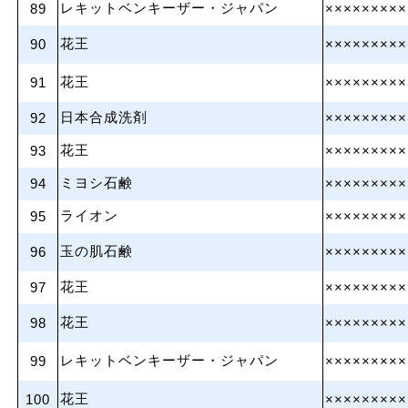
レキットベンキーザー・ジャパン
89
×××××××××
花王
90
×××××××××
花王
91
×××××××××
日本合成洗剤
92
×××××××××
花王
93
×××××××××
ミヨシ石鹸
94
×××××××××
ライオン
95
×××××××××
玉の肌石鹸
96
×××××××××
花王
97
×××××××××
花王
98
×××××××××
レキットベンキーザー・ジャパン
99
×××××××××
花王
100
×××××××××