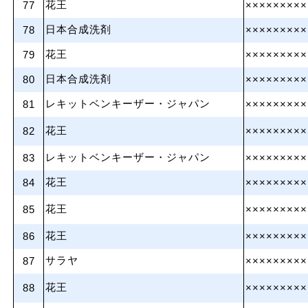
花王
77
×××××××××
日本合成洗剤
78
×××××××××
花王
79
×××××××××
日本合成洗剤
80
×××××××××
レキットベンキーザー・ジャパン
81
×××××××××
花王
82
×××××××××
レキットベンキーザー・ジャパン
83
×××××××××
花王
84
×××××××××
花王
85
×××××××××
花王
86
×××××××××
サラヤ
87
×××××××××
花王
88
×××××××××