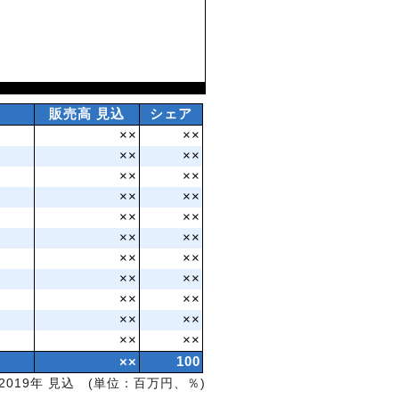
販売高 見込
シェア
××
××
××
××
××
××
××
××
××
××
××
××
××
××
××
××
××
××
××
××
××
××
××
100
2019年 見込 (単位：百万円、％)