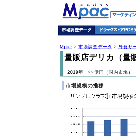
Mpac
>
市場調査データ
>
外食サ
量販店デリカ（量
2019年
××億円（国内市場）
市場規模の推移