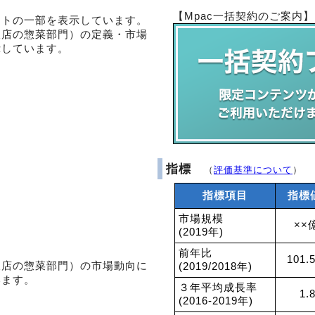
【Mpac一括契約のご案内】
ントの一部を表示しています。
販店の惣菜部門）の定義・市場
示しています。
指標
（
評価基準について
）
指標項目
指標
市場規模
××
(2019年)
前年比
101.
販店の惣菜部門）の市場動向に
(2019/2018年)
います。
３年平均成長率
1.
(2016-2019年)