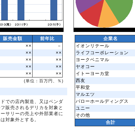
販売金額
前年比
企業名
××
－
イオンリテール
××
××
ライフコーポレーション
××
××
ヨークベニマル
××
××
ヤオコー
××
××
イトーヨーカ堂
西友
(単位：百万円、％)
平和堂
マルエツ
バローホールディングス
ードでの店内製造、又はベンダ
ルフ販売されるデリカを対象と
ユニー
ローサリーの売上や外部業者に
その他
のは対象外とする。
合計