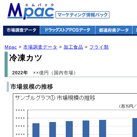
Mpac
>
市場調査データ
>
加工食品
>
フライ類
冷凍カツ
2022年
××億円（国内市場）
市場規模の推移