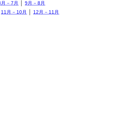
8月－7月
│
9月－8月
│
11月－10月
│
12月－11月