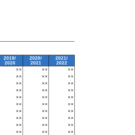
2019/
2020/
2021/
2020
2021
2022
××
××
××
××
××
××
××
××
××
××
××
××
××
××
××
××
××
××
××
××
××
××
××
××
××
××
××
××
××
××