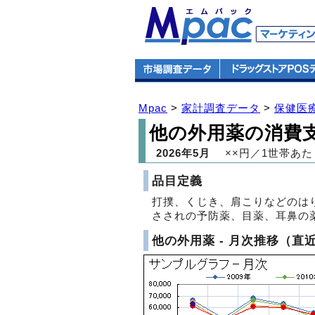
Mpac
>
家計調査データ
>
保健医
他の外用薬の消費
2026年5月
××円／1世帯あた
品目定義
打撲、くじき、肩こりなどのは
さされの予防薬、目薬、耳鼻の
他の外用薬 - 月次推移（直