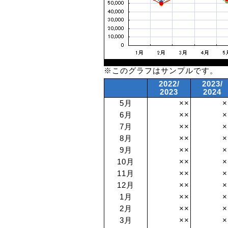
※このグラフはサンプルです。
2022/
2023/
2023
2024
5月
××
×
6月
××
×
7月
××
×
8月
××
×
9月
××
×
10月
××
×
11月
××
×
12月
××
×
1月
××
×
2月
××
×
3月
××
×