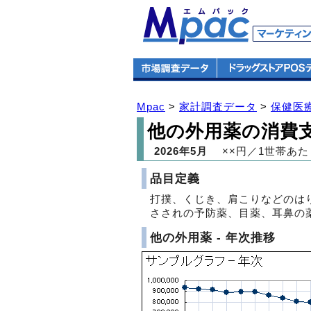
Mpac
>
家計調査データ
>
保健医
他の外用薬の消費
2026年5月
××円／1世帯あた
品目定義
打撲、くじき、肩こりなどのは
さされの予防薬、目薬、耳鼻の
他の外用薬 - 年次推移