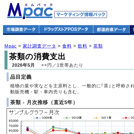
Mpac
>
家計調査データ
>
食料
>
飲料
>
茶類
茶類の消費支出
2026年5月
××円／1世帯あたり
品目定義
植物の葉や実などを主原料とし、一般的に｢茶｣と呼称さ
動販売機・駅・車内売りも含む。
茶類 - 月次推移（直近5年）