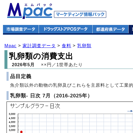
Mpac
>
家計調査データ
>
食料
>
乳卵類
乳卵類の消費支出
2026年5月
××円／1世帯あたり
品目定義
魚介類以外の動物の乳卵及びこれらを主原料として工業
乳卵類- 日次 7月（2016-2025年）