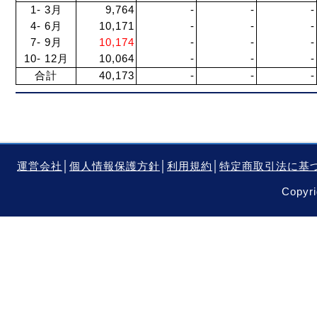
1- 3月
9,764
-
-
-
4- 6月
10,171
-
-
-
7- 9月
10,174
-
-
-
10- 12月
10,064
-
-
-
合計
40,173
-
-
-
運営会社
│
個人情報保護方針
│
利用規約
│
特定商取引法に基
Copyri