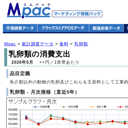
Mpac
>
家計調査データ
>
食料
>
乳卵類
乳卵類の消費支出
2026年5月
××円／1世帯あたり
品目定義
魚介類以外の動物の乳卵及びこれらを主原料として工業
乳卵類 - 月次推移（直近5年）