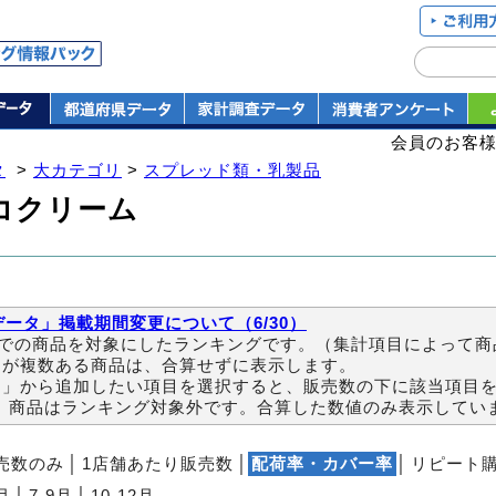
会員のお客
タ
>
大カテゴリ
>
スプレッド類・乳製品
コクリーム
ータ」掲載期間変更について（6/30）
までの商品を対象にしたランキングです。（集計項目によって
ドが複数ある商品は、合算せずに表示します。
目」から追加したい項目を選択すると、販売数の下に該当項目
）商品はランキング対象外です。合算した数値のみ表示してい
売数のみ
│
1店舗あたり販売数
│
配荷率・カバー率
│
リピート