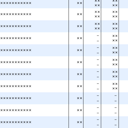
××
××
××××××××××××
××
××
××
××
××
××××××××××××
××
××
××
××
××
××××××××××××
××
××
××
－
××
××××××××××××
××
××
－
－
××
××××××××××××
××
××
－
－
××
××××××××××××
××
××
－
－
××
××××××××××××
××
××
－
－
××
××××××××××××
××
××
－
－
－
××××××××××××
××
－
－
－
－
××××××××××××
××
－
－
－
－
××××××××××××
××
－
－