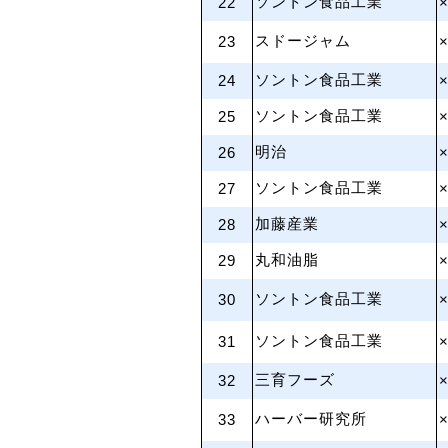
ソントン食品工業
22
スドージャム
23
ソントン食品工業
24
ソントン食品工業
25
明治
26
ソントン食品工業
27
加藤産業
28
丸和油脂
29
ソントン食品工業
30
ソントン食品工業
31
三育フーズ
32
ハーバー研究所
33