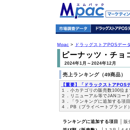
Mpac
>
ドラッグストアPOSデー
ピーナッツ・チョ
2024年1月～2024年12月
売上ランキング（49商品）
【重要】「ドラックストアPOSデ
１．小カテゴリの販売数100位
２．リニューアル等でJANコー
３．「ランキングに追加する項
４．PB（プライベートブランド
ランキングに追加する項目
│
販