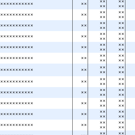
××
××
××××××××××××
××
××
××
××
××
××××××××××××
××
××
××
××
××
××××××××××××
××
××
××
××
××
××××××××××××
××
××
××
××
××
××××××××××××
××
××
××
××
××
××××××××××××
××
××
××
××
××
××××××××××××
××
××
××
××
××
××××××××××××
××
××
××
××
××
××××××××××××
××
××
××
××
××
××××××××××××
××
××
××
××
××
××××××××××××
××
××
××
××
××
××××××××××××
××
××
××
××
××