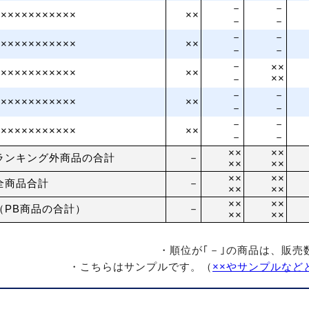
－
－
××××××××××××
××
－
－
－
－
××××××××××××
××
－
－
－
××
××××××××××××
××
××
－
－
－
××××××××××××
××
－
－
－
－
××××××××××××
××
－
－
××
××
ランキング外商品の合計
－
××
××
××
××
全商品合計
－
××
××
××
××
（PB商品の合計）
－
××
××
・順位が｢－｣の商品は、販売
・こちらはサンプルです。（
××やサンプルなど