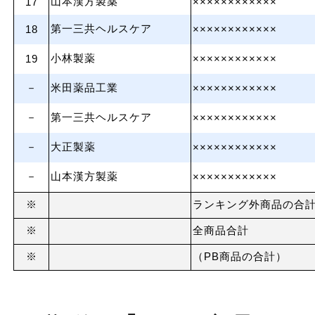
山本漢方製薬
17
××××××××××××
第一三共ヘルスケア
18
××××××××××××
小林製薬
19
××××××××××××
－
米田薬品工業
××××××××××××
－
第一三共ヘルスケア
××××××××××××
－
大正製薬
××××××××××××
－
山本漢方製薬
××××××××××××
※
ランキング外商品の合
※
全商品合計
※
（PB商品の合計）