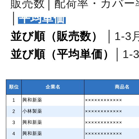
販売数
│
配荷率・カバー
│
平均単価
並び順（販売数）
│
1‐3
並び順（平均単価）
│
1‐
順位
企業名
商品名
興和新薬
1
××××××××××××
小林製薬
2
××××××××××××
興和新薬
3
××××××××××××
興和新薬
4
××××××××××××