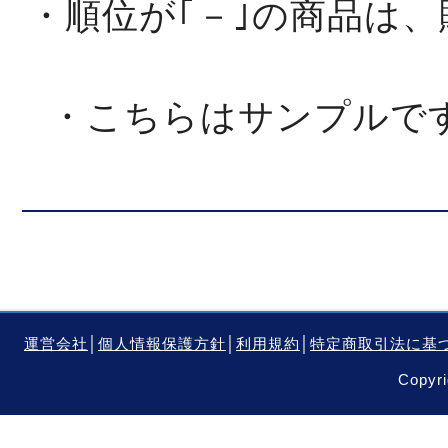
・順位が｢－｣の商品は
・こちらはサンプルで
運営会社
│
個人情報保護方針
│
利用規約
│
特定商取引法に基
Copyri