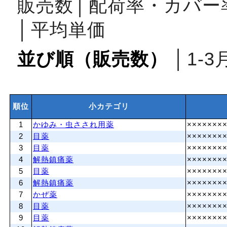
販売数
│
配荷率・カバー
│
平均単価
並び順（販売数）
│
1‐3
順位
小カテゴリ
1
かゆみ・虫さされ用薬
×××××××
2
目薬
×××××××
3
目薬
×××××××
4
解熱鎮痛薬
×××××××
5
目薬
×××××××
6
解熱鎮痛薬
×××××××
7
かぜ薬
×××××××
8
目薬
×××××××
9
目薬
×××××××