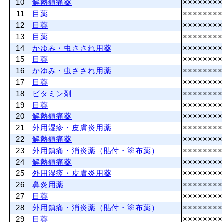
10
解熱鎮痛薬
×××××××
11
目薬
×××××××
12
目薬
×××××××
13
目薬
×××××××
14
かゆみ・虫さされ用薬
×××××××
15
目薬
×××××××
16
かゆみ・虫さされ用薬
×××××××
17
目薬
×××××××
18
ビタミン剤
×××××××
19
目薬
×××××××
20
解熱鎮痛薬
×××××××
21
外用湿疹・皮膚炎用薬
×××××××
22
解熱鎮痛薬
×××××××
23
外用鎮痛・消炎薬（貼付・塗布薬）
×××××××
24
解熱鎮痛薬
×××××××
25
外用湿疹・皮膚炎用薬
×××××××
26
鼻炎用薬
×××××××
27
目薬
×××××××
28
外用鎮痛・消炎薬（貼付・塗布薬）
×××××××
29
目薬
×××××××