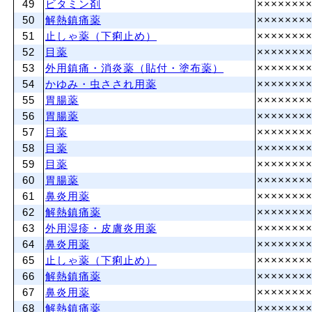
49
ビタミン剤
×××××××
50
解熱鎮痛薬
×××××××
51
止しゃ薬（下痢止め）
×××××××
52
目薬
×××××××
53
外用鎮痛・消炎薬（貼付・塗布薬）
×××××××
54
かゆみ・虫さされ用薬
×××××××
55
胃腸薬
×××××××
56
胃腸薬
×××××××
57
目薬
×××××××
58
目薬
×××××××
59
目薬
×××××××
60
胃腸薬
×××××××
61
鼻炎用薬
×××××××
62
解熱鎮痛薬
×××××××
63
外用湿疹・皮膚炎用薬
×××××××
64
鼻炎用薬
×××××××
65
止しゃ薬（下痢止め）
×××××××
66
解熱鎮痛薬
×××××××
67
鼻炎用薬
×××××××
68
解熱鎮痛薬
×××××××