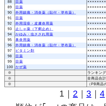
88
目薬
×××××××
89
目薬
×××××××
90
外用鎮痛・消炎薬（貼付・塗布薬）
×××××××
91
目薬
×××××××
92
外用湿疹・皮膚炎用薬
×××××××
93
止しゃ薬（下痢止め）
×××××××
94
かゆみ・虫さされ用薬
×××××××
95
鼻炎用薬
×××××××
96
外用鎮痛・消炎薬（貼付・塗布薬）
×××××××
97
ビタミン剤
×××××××
98
目薬
×××××××
99
目薬
×××××××
100
かぜ薬
×××××××
※
ランキン
※
全商品合
※
（PB商品
1｜
2
｜
3
｜
4