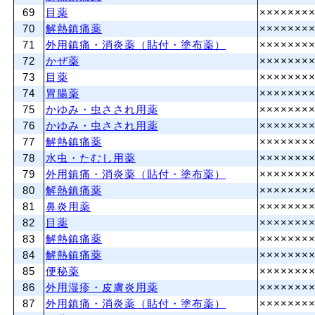
69
目薬
×××××××
70
解熱鎮痛薬
×××××××
71
外用鎮痛・消炎薬（貼付・塗布薬）
×××××××
72
かぜ薬
×××××××
73
目薬
×××××××
74
胃腸薬
×××××××
75
かゆみ・虫さされ用薬
×××××××
76
かゆみ・虫さされ用薬
×××××××
77
解熱鎮痛薬
×××××××
78
水虫・たむし用薬
×××××××
79
外用鎮痛・消炎薬（貼付・塗布薬）
×××××××
80
解熱鎮痛薬
×××××××
81
鼻炎用薬
×××××××
82
目薬
×××××××
83
解熱鎮痛薬
×××××××
84
解熱鎮痛薬
×××××××
85
便秘薬
×××××××
86
外用湿疹・皮膚炎用薬
×××××××
87
外用鎮痛・消炎薬（貼付・塗布薬）
×××××××