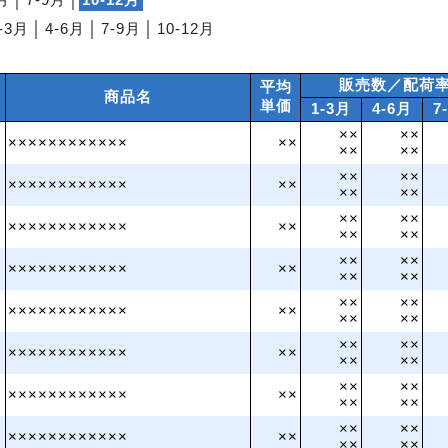
月
│
7‐9月
│
10‐12月
‐3月
│
4‐6月
│
7‐9月
│
10‐12月
販売数／配荷
平均
商品名
単価
1‐3月
4‐6月
7
××
××
××××××××××××
××
××
××
××
××
××××××××××××
××
××
××
××
××
××××××××××××
××
××
××
××
××
××××××××××××
××
××
××
××
××
××××××××××××
××
××
××
××
××
××××××××××××
××
××
××
××
××
××××××××××××
××
××
××
××
××
××××××××××××
××
××
××