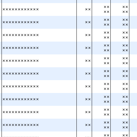
××
××
××××××××××××
××
××
××
××
××
××××××××××××
××
××
××
××
××
××××××××××××
××
××
××
××
××
××××××××××××
××
××
××
××
××
××××××××××××
××
××
××
××
××
××××××××××××
××
××
××
××
××
××××××××××××
××
××
××
××
××
××××××××××××
××
××
××
××
××
××××××××××××
××
××
××
××
××
××××××××××××
××
××
××
××
××