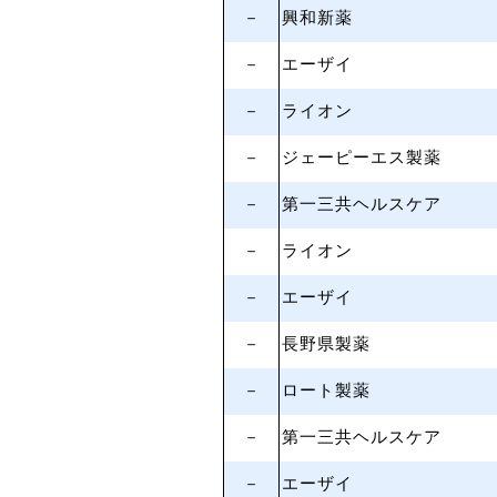
－
興和新薬
－
エーザイ
－
ライオン
－
ジェーピーエス製薬
－
第一三共ヘルスケア
－
ライオン
－
エーザイ
－
長野県製薬
－
ロート製薬
－
第一三共ヘルスケア
－
エーザイ