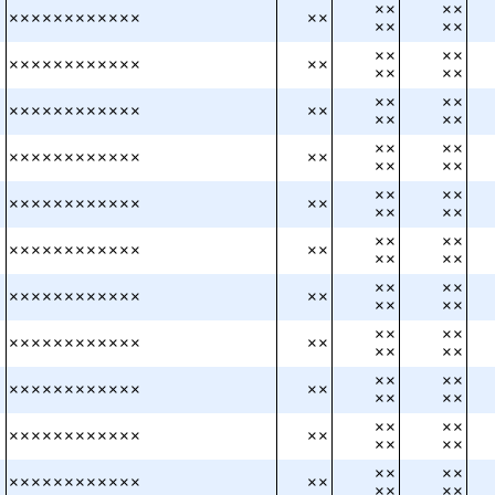
××
××
××××××××××××
××
××
××
××
××
××××××××××××
××
××
××
××
××
××××××××××××
××
××
××
××
××
××××××××××××
××
××
××
××
××
××××××××××××
××
××
××
××
××
××××××××××××
××
××
××
××
××
××××××××××××
××
××
××
××
××
××××××××××××
××
××
××
××
××
××××××××××××
××
××
××
××
××
××××××××××××
××
××
××
××
××
××××××××××××
××
××
××