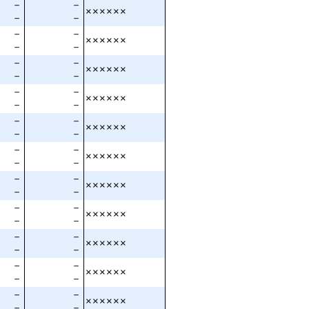
－
－
××××××
－
－
－
－
××××××
－
－
－
－
××××××
－
－
－
－
××××××
－
－
－
－
××××××
－
－
－
－
××××××
－
－
－
－
××××××
－
－
－
－
××××××
－
－
－
－
××××××
－
－
－
－
××××××
－
－
－
－
××××××
－
－