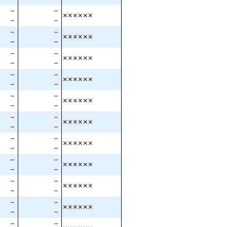
－
－
××××××
－
－
－
－
××××××
－
－
－
－
××××××
－
－
－
－
××××××
－
－
－
－
××××××
－
－
－
－
××××××
－
－
－
－
××××××
－
－
－
－
××××××
－
－
－
－
××××××
－
－
－
－
××××××
－
－
－
－