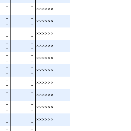
－
－
××××××
－
－
－
－
××××××
－
－
－
－
××××××
－
－
－
－
××××××
－
－
－
－
××××××
－
－
－
－
××××××
－
－
－
－
××××××
－
－
－
－
××××××
－
－
－
－
××××××
－
－
－
－
××××××
－
－
－
－