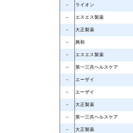
－
ライオン
－
エスエス製薬
－
大正製薬
－
興和
－
エスエス製薬
－
第一三共ヘルスケア
－
エーザイ
－
エーザイ
－
大正製薬
－
第一三共ヘルスケア
－
大正製薬