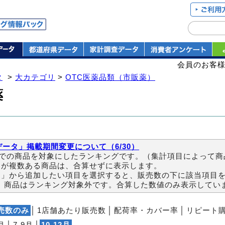
会員のお客
タ
>
大カテゴリ
>
OTC医薬品類（市販薬）
薬
ータ」掲載期間変更について（6/30）
までの商品を対象にしたランキングです。（集計項目によって
ドが複数ある商品は、合算せずに表示します。
目」から追加したい項目を選択すると、販売数の下に該当項目
）商品はランキング対象外です。合算した数値のみ表示してい
売数のみ
│
1店舗あたり販売数
│
配荷率・カバー率
│
リピート