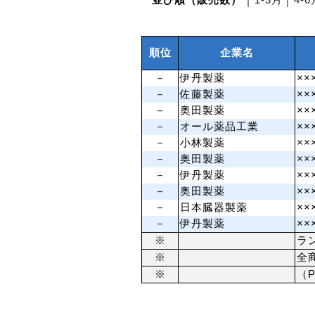
並び順（販売数）
│
1‐3月
│
4‐6
順位
企業名
－
伊丹製薬
××
－
佐藤製薬
××
－
奥田製薬
××
－
オール薬品工業
××
－
小林製薬
××
－
奥田製薬
××
－
伊丹製薬
××
－
奥田製薬
××
－
日本臓器製薬
××
－
伊丹製薬
××
※
ラ
※
全
※
（