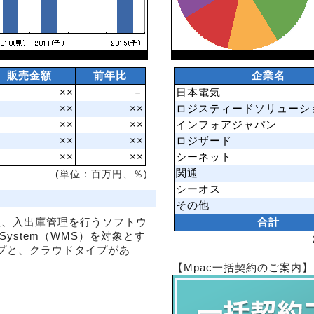
販売金額
前年比
企業名
××
－
日本電気
××
××
ロジスティードソリューシ
××
××
インフォアジャパン
××
××
ロジザード
××
××
シーネット
関通
(単位：百万円、％)
シーオス
その他
理、入出庫管理を行うソフトウ
合計
nt System（WMS）を対象とす
プと、クラウドタイプがあ
【Mpac一括契約のご案内】