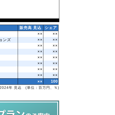
販売高 見込
シェア
××
××
ョンズ
××
××
××
××
××
××
××
××
××
××
××
××
××
××
××
100
2024年 見込 (単位：百万円、％)