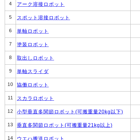
4
アーク溶接ロボット
5
スポット溶接ロボット
6
単軸ロボット
7
塗装ロボット
8
取出しロボット
9
単軸スライダ
10
協働ロボット
11
スカラロボット
12
小型垂直多関節ロボット(可搬重量20kg以下)
13
垂直多関節ロボット(可搬重量21kg以上)
14
ウエハ搬送ロボット