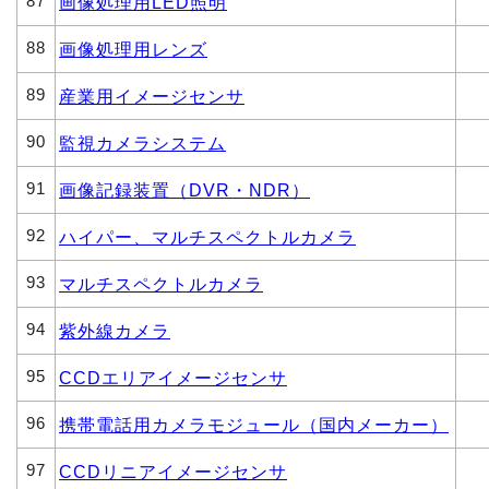
87
画像処理用LED照明
88
画像処理用レンズ
89
産業用イメージセンサ
90
監視カメラシステム
91
画像記録装置（DVR・NDR）
92
ハイパー、マルチスペクトルカメラ
93
マルチスペクトルカメラ
94
紫外線カメラ
95
CCDエリアイメージセンサ
96
携帯電話用カメラモジュール（国内メーカー）
97
CCDリニアイメージセンサ