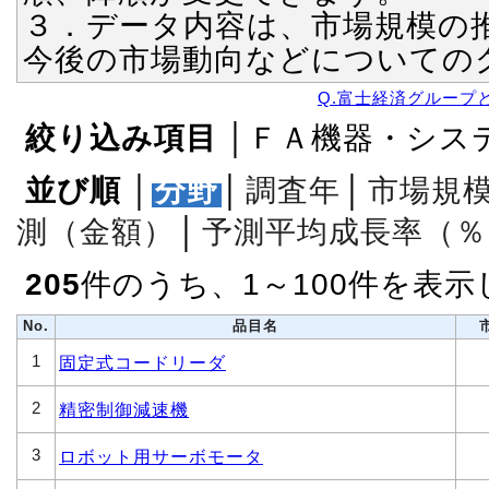
３．データ内容は、市場規模の
今後の市場動向などについての
Q.富士経済グループ
絞り込み項目
│ＦＡ機器・シス
並び順
│
分野
│
調査年
│
市場規
測（金額）
│
予測平均成長率（％
205
件のうち、1～100件を表
No.
品目名
1
固定式コードリーダ
2
精密制御減速機
3
ロボット用サーボモータ