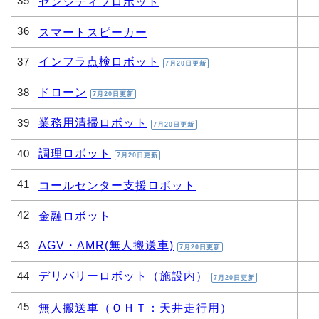
35
センシティブロボット
36
スマートスピーカー
インフラ点検ロボット
37
7月20日更新
ドローン
38
7月20日更新
業務用清掃ロボット
39
7月20日更新
調理ロボット
40
7月20日更新
41
コールセンター支援ロボット
42
金融ロボット
AGV・AMR(無人搬送車)
43
7月20日更新
デリバリーロボット（施設内）
44
7月20日更新
45
無人搬送車（ＯＨＴ：天井走行用）