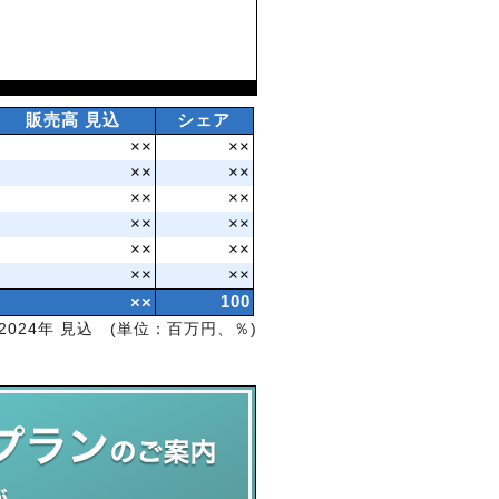
販売高 見込
シェア
××
××
××
××
××
××
××
××
××
××
××
××
××
100
2024年 見込 (単位：百万円、％)