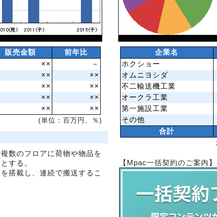
販売金額
前年比
企業名
××
－
ホクショー
××
××
オムニヨシダ
××
××
不二輸送機工業
××
××
オークラ工業
××
××
第一施設工業
その他
(単位：百万円、％)
合計
で複数のフロアに荷物や物品を
【Mpac一括契約のご案内】
象とする。
置を搭載し、連続で搬送するこ