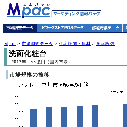
Mpac
>
市場調査データ
>
住宅設備・建材
>
浴室設備
洗面化粧台
2017年
××億円（国内市場）
市場規模の推移