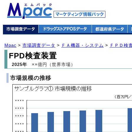
Mpac
>
市場調査データ
>
ＦＡ機器・システム
>
ＦＰＤ検
FPD検査装置
2025年
××億円（世界市場）
市場規模の推移