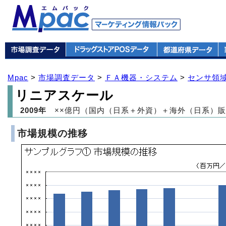
Mpac
>
市場調査データ
>
ＦＡ機器・システム
>
センサ領
リニアスケール
2009年
××億円（国内（日系＋外資）＋海外（日系）販
市場規模の推移