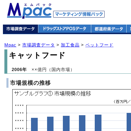
Mpac
>
市場調査データ
>
加工食品
>
ペットフード
キャットフード
2006年
××億円（国内市場）
市場規模の推移