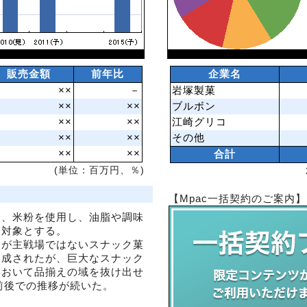
販売金額
前年比
企業名
××
－
岩塚製菓
××
××
ブルボン
××
××
江崎グリコ
××
××
その他
××
××
合計
(単位：百万円、％)
【Mpac一括契約のご案内】
米、米粉を使用し、油脂や調味
を対象とする。
ーが主戦場ではないスナック菓
形成されたが、巨大なスナック
において品揃えの域を抜け出せ
円前後での推移が続いた。