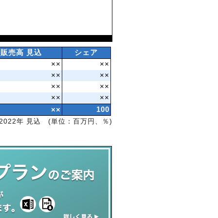
販売高 見込
シェア
××
××
××
××
××
××
××
××
××
100
2022年 見込 (単位：百万円、％)