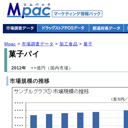
Mpac
>
市場調査データ
>
加工食品
>
菓子
菓子パイ
2012年
××億円（国内市場）
市場規模の推移