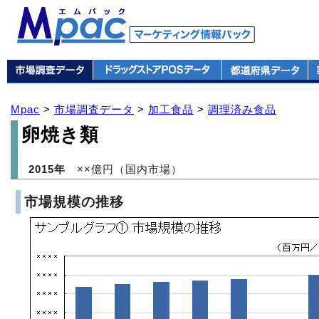
Mpac
>
市場調査データ
>
加工食品
>
調理済み食品
卵焼き類
2015年
××億円（国内市場）
市場規模の推移