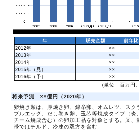
年
販売金額
前年比
2012年
××
2013年
××
2014年
××
2015年（見）
××
2016年（予）
××
(単位：百万円、
将来予測 ××億円（2020年）
卵焼き類は、厚焼き卵、錦糸卵、オムレツ、スク
ブルエッグ、だし巻き卵、玉芯等焼成タイプ（炎
チーム焼成含む）の卵加工品を対象とする。又、
帯ではチルド、冷凍の双方を含む。