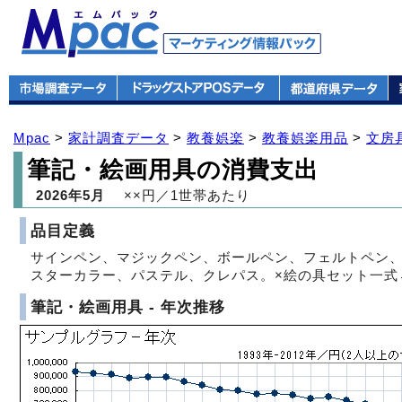
Mpac
>
家計調査データ
>
教養娯楽
>
教養娯楽用品
>
文房
筆記・絵画用具の消費支出
2026年5月
××円／1世帯あたり
品目定義
サインペン、マジックペン、ボールペン、フェルトペン
スターカラー、パステル、クレパス。×絵の具セット一式
筆記・絵画用具 - 年次推移