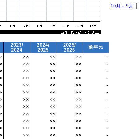
10月－9月
2023/
2024/
2025/
前年比
2024
2025
2026
×
××
××
××
-
×
××
××
××
-
×
××
××
××
-
×
××
××
××
-
×
××
××
××
-
×
××
××
××
-
×
××
××
××
-
×
××
××
××
-
×
××
××
××
-
×
××
××
××
-
×
××
××
××
-
×
××
××
××
-