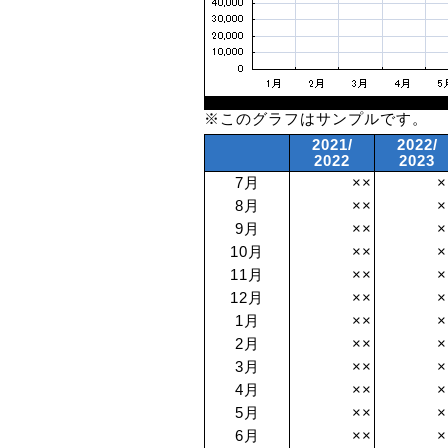
※このグラフはサンプルです。
2021/
2022/
2022
2023
7月
××
×
8月
××
×
9月
××
×
10月
××
×
11月
××
×
12月
××
×
1月
××
×
2月
××
×
3月
××
×
4月
××
×
5月
××
×
6月
××
×