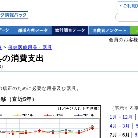
会員のお客
療
>
保健医療用品・器具
具の消費支出
り
の矯正のために必要な用品及び器具。
推移（直近5年）
（表示する
1月－12月
4月－3月
│
7月－6月
│