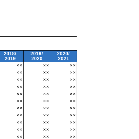
2018/
2019/
2020/
2019
2020
2021
××
××
××
××
××
××
××
××
××
××
××
××
××
××
××
××
××
××
××
××
××
××
××
××
××
××
××
××
××
××
××
××
××