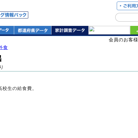
会員のお客
外食
出
り
高校生の給食費。