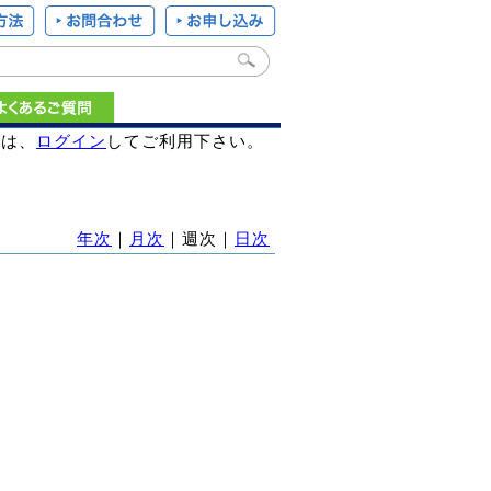
様は、
ログイン
してご利用下さい。
年次
｜
月次
｜週次｜
日次