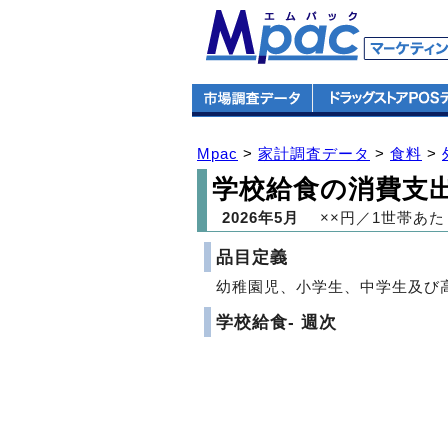
Mpac
>
家計調査データ
>
食料
>
学校給食の消費支
2026年5月
××円／1世帯あた
品目定義
幼稚園児、小学生、中学生及び
学校給食- 週次