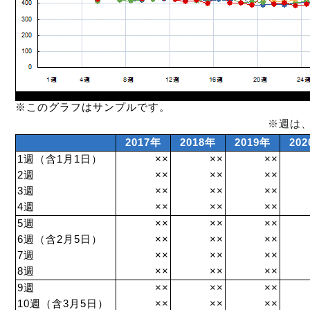
※このグラフはサンプルです。
※週は
2017年
2018年
2019年
20
1週（含1月1日）
××
××
××
2週
××
××
××
3週
××
××
××
4週
××
××
××
5週
××
××
××
6週（含2月5日）
××
××
××
7週
××
××
××
8週
××
××
××
9週
××
××
××
10週（含3月5日）
××
××
××