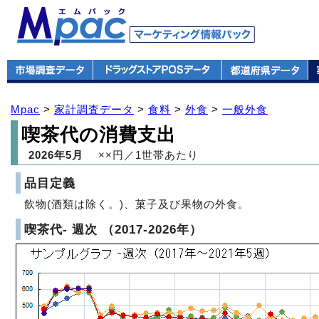
Mpac
>
家計調査データ
>
食料
>
外食
>
一般外食
喫茶代の消費支出
2026年5月
××円／1世帯あたり
品目定義
飲物(酒類は除く。)、菓子及び果物の外食。
喫茶代- 週次 （2017-2026年）