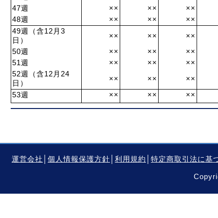
47週
××
××
××
48週
××
××
××
49週（含12月3
××
××
××
日）
50週
××
××
××
51週
××
××
××
52週（含12月24
××
××
××
日）
53週
××
××
××
運営会社
│
個人情報保護方針
│
利用規約
│
特定商取引法に基
Copyri