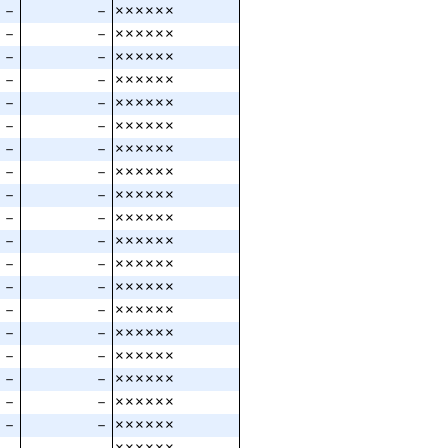
－
－
××××××
－
－
××××××
－
－
××××××
－
－
××××××
－
－
××××××
－
－
××××××
－
－
××××××
－
－
××××××
－
－
××××××
－
－
××××××
－
－
××××××
－
－
××××××
－
－
××××××
－
－
××××××
－
－
××××××
－
－
××××××
－
－
××××××
－
－
××××××
－
－
××××××