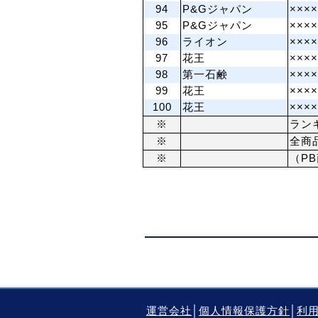
94
P&Gジャパン
××××
95
P&Gジャパン
××××
96
ライオン
××××
97
花王
××××
98
第一石鹸
××××
99
花王
××××
100
花王
××××
※
ラン
※
全商
※
（P
運営会社
│
個人情報保護方針
│
利