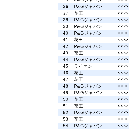
35
P&Gジャパン
××××
36
P&Gジャパン
××××
37
花王
××××
38
P&Gジャパン
××××
39
P&Gジャパン
××××
40
P&Gジャパン
××××
41
花王
××××
42
P&Gジャパン
××××
43
花王
××××
44
P&Gジャパン
××××
45
ライオン
××××
46
花王
××××
47
花王
××××
48
P&Gジャパン
××××
49
P&Gジャパン
××××
50
花王
××××
51
花王
××××
52
P&Gジャパン
××××
53
花王
××××
54
P&Gジャパン
××××