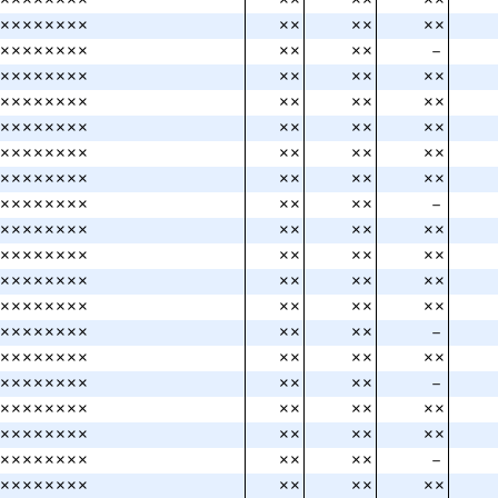
××××××××
××
××
××
××××××××
××
××
××
××××××××
××
××
－
××××××××
××
××
××
××××××××
××
××
××
××××××××
××
××
××
××××××××
××
××
××
××××××××
××
××
××
××××××××
××
××
－
××××××××
××
××
××
××××××××
××
××
××
××××××××
××
××
××
××××××××
××
××
××
××××××××
××
××
－
××××××××
××
××
××
××××××××
××
××
－
××××××××
××
××
××
××××××××
××
××
××
××××××××
××
××
－
××××××××
××
××
××