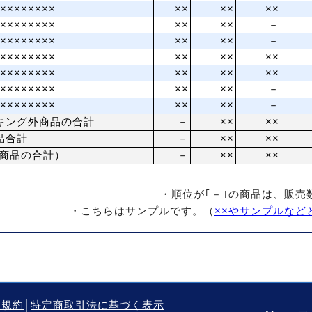
××××××××
××
××
××
××××××××
××
××
－
××××××××
××
××
－
××××××××
××
××
××
××××××××
××
××
××
××××××××
××
××
－
××××××××
××
××
－
キング外商品の合計
－
××
××
品合計
－
××
××
B商品の合計）
－
××
××
・順位が｢－｣の商品は、販売
・こちらはサンプルです。（
××やサンプルなど
用規約
│
特定商取引法に基づく表示