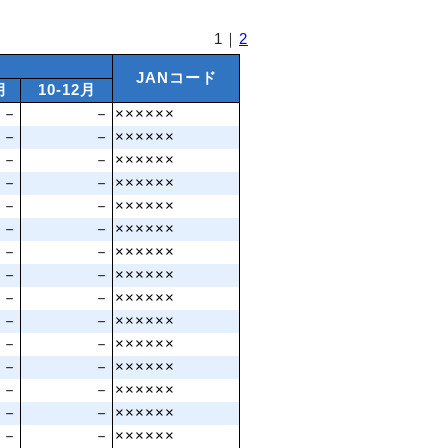
1｜
2
JANコード
月
10‐12月
－
－
××××××
－
－
××××××
－
－
××××××
－
－
××××××
－
－
××××××
－
－
××××××
－
－
××××××
－
－
××××××
－
－
××××××
－
－
××××××
－
－
××××××
－
－
××××××
－
－
××××××
－
－
××××××
－
－
××××××