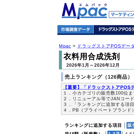
Mpac
>
ドラッグストアPOSデー
衣料用合成洗剤
2026年1月～2026年12月
売上ランキング（126商品）
【重要】「ドラックストアPOSデ
１．小カテゴリの販売数100位
２．リニューアル等でJANコー
３．「ランキングに追加する項
４．PB（プライベートブランド
ランキングに追加する項目
│
販