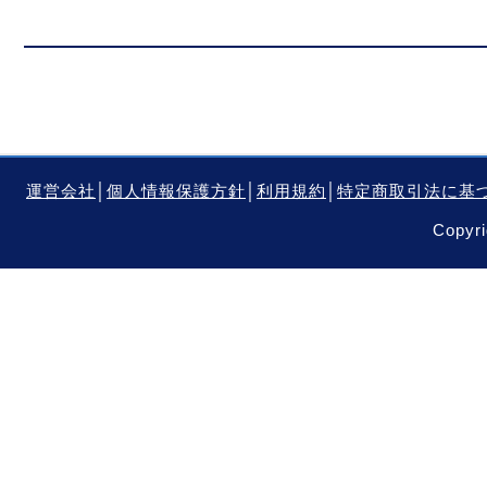
運営会社
│
個人情報保護方針
│
利用規約
│
特定商取引法に基
Copyri