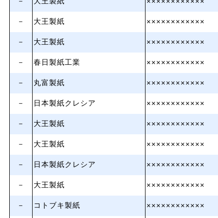
－
大王製紙
××××××××××××
－
大王製紙
××××××××××××
－
大王製紙
××××××××××××
－
春日製紙工業
××××××××××××
－
丸富製紙
××××××××××××
－
日本製紙クレシア
××××××××××××
－
大王製紙
××××××××××××
－
大王製紙
××××××××××××
－
日本製紙クレシア
××××××××××××
－
大王製紙
××××××××××××
－
コトブキ製紙
××××××××××××