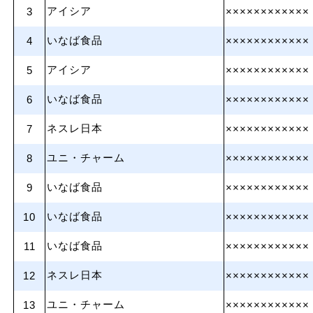
アイシア
3
××××××××××××
いなば食品
4
××××××××××××
アイシア
5
××××××××××××
いなば食品
6
××××××××××××
ネスレ日本
7
××××××××××××
ユニ・チャーム
8
××××××××××××
いなば食品
9
××××××××××××
いなば食品
10
××××××××××××
いなば食品
11
××××××××××××
ネスレ日本
12
××××××××××××
ユニ・チャーム
13
××××××××××××