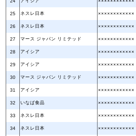
アイシア
24
××××××××××××
ネスレ日本
25
××××××××××××
ネスレ日本
26
××××××××××××
マース ジャパン リミテッド
27
××××××××××××
アイシア
28
××××××××××××
アイシア
29
××××××××××××
マース ジャパン リミテッド
30
××××××××××××
アイシア
31
××××××××××××
いなば食品
32
××××××××××××
ネスレ日本
33
××××××××××××
ネスレ日本
34
××××××××××××