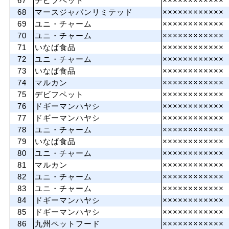
67
デビフペット
××××××××××××
68
マースジャパンリミテッド
××××××××××××
69
ユニ・チャーム
××××××××××××
70
ユニ・チャーム
××××××××××××
71
いなば食品
××××××××××××
72
ユニ・チャーム
××××××××××××
73
いなば食品
××××××××××××
74
マルカン
××××××××××××
75
デビフペット
××××××××××××
76
ドギーマンハヤシ
××××××××××××
77
ドギーマンハヤシ
××××××××××××
78
ユニ・チャーム
××××××××××××
79
いなば食品
××××××××××××
80
ユニ・チャーム
××××××××××××
81
マルカン
××××××××××××
82
ユニ・チャーム
××××××××××××
83
ユニ・チャーム
××××××××××××
84
ドギーマンハヤシ
××××××××××××
85
ドギーマンハヤシ
××××××××××××
86
九州ペットフード
××××××××××××