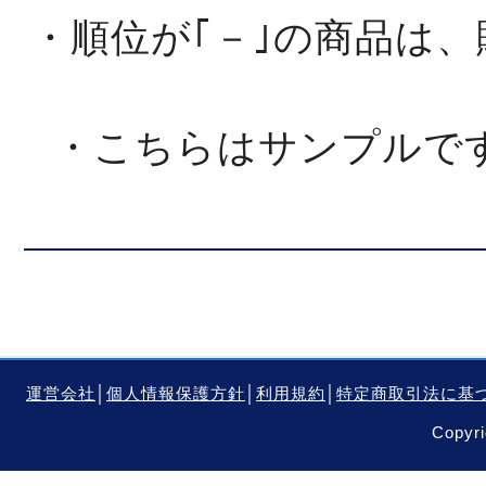
・順位が｢－｣の商品は
・こちらはサンプルで
運営会社
│
個人情報保護方針
│
利用規約
│
特定商取引法に基
Copyri