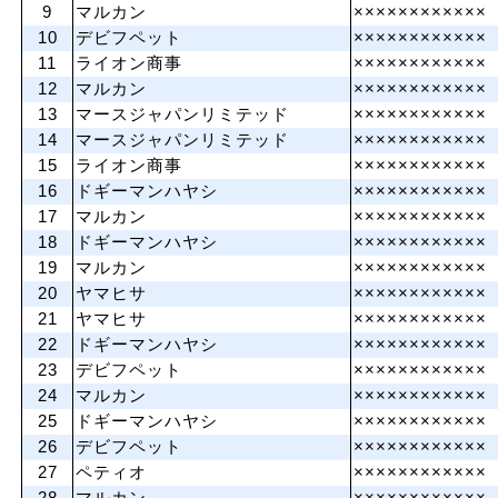
9
マルカン
××××××××××××
10
デビフペット
××××××××××××
11
ライオン商事
××××××××××××
12
マルカン
××××××××××××
13
マースジャパンリミテッド
××××××××××××
14
マースジャパンリミテッド
××××××××××××
15
ライオン商事
××××××××××××
16
ドギーマンハヤシ
××××××××××××
17
マルカン
××××××××××××
18
ドギーマンハヤシ
××××××××××××
19
マルカン
××××××××××××
20
ヤマヒサ
××××××××××××
21
ヤマヒサ
××××××××××××
22
ドギーマンハヤシ
××××××××××××
23
デビフペット
××××××××××××
24
マルカン
××××××××××××
25
ドギーマンハヤシ
××××××××××××
26
デビフペット
××××××××××××
27
ペティオ
××××××××××××