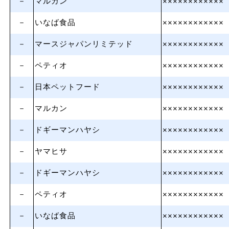
－
マルカン
××××××××××××
－
いなば食品
××××××××××××
－
マースジャパンリミテッド
××××××××××××
－
ペティオ
××××××××××××
－
日本ペットフード
××××××××××××
－
マルカン
××××××××××××
－
ドギーマンハヤシ
××××××××××××
－
ヤマヒサ
××××××××××××
－
ドギーマンハヤシ
××××××××××××
－
ペティオ
××××××××××××
－
いなば食品
××××××××××××