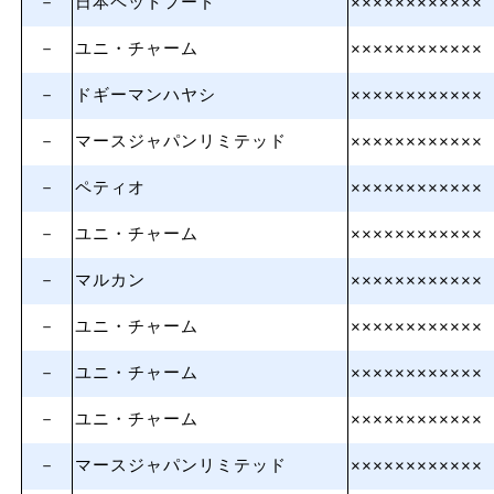
－
日本ペットフード
××××××××××××
－
ユニ・チャーム
××××××××××××
－
ドギーマンハヤシ
××××××××××××
－
マースジャパンリミテッド
××××××××××××
－
ペティオ
××××××××××××
－
ユニ・チャーム
××××××××××××
－
マルカン
××××××××××××
－
ユニ・チャーム
××××××××××××
－
ユニ・チャーム
××××××××××××
－
ユニ・チャーム
××××××××××××
－
マースジャパンリミテッド
××××××××××××