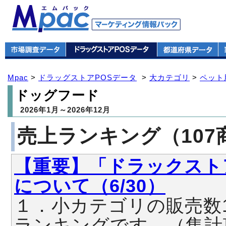
Mpac
>
ドラッグストアPOSデータ
>
大カテゴリ
>
ペット
ドッグフード
2026年1月～2026年12月
売上ランキング（107
【重要】「ドラックスト
について（6/30）
１．小カテゴリの販売数
ランキングです。（集計