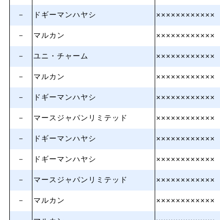
－
ドギーマンハヤシ
××××××××××××
－
マルカン
××××××××××××
－
ユニ・チャーム
××××××××××××
－
マルカン
××××××××××××
－
ドギーマンハヤシ
××××××××××××
－
マースジャパンリミテッド
××××××××××××
－
ドギーマンハヤシ
××××××××××××
－
ドギーマンハヤシ
××××××××××××
－
マースジャパンリミテッド
××××××××××××
－
マルカン
××××××××××××