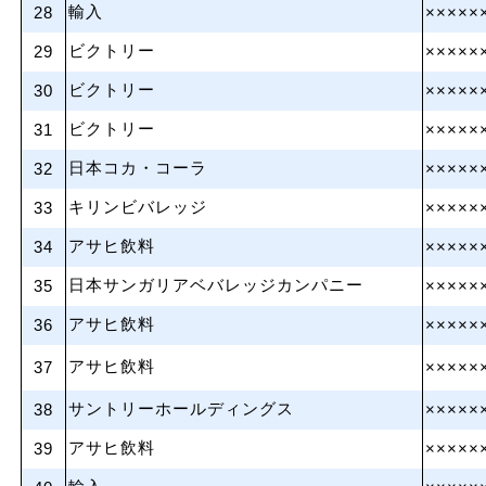
輸入
28
×××××
ビクトリー
29
×××××
ビクトリー
30
×××××
ビクトリー
31
×××××
日本コカ・コーラ
32
×××××
キリンビバレッジ
33
×××××
アサヒ飲料
34
×××××
日本サンガリアベバレッジカンパニー
35
×××××
アサヒ飲料
36
×××××
アサヒ飲料
37
×××××
サントリーホールディングス
38
×××××
アサヒ飲料
39
×××××