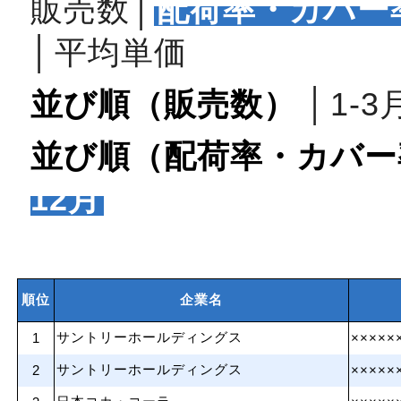
販売数
│
配荷率・カバー
│
平均単価
並び順（販売数）
│
1‐3
並び順（配荷率・カバー
12月
順位
企業名
サントリーホールディングス
1
×××××
サントリーホールディングス
2
×××××