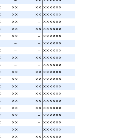
－
－
××
××××××
×
××
××
××××××
×
××
××
××××××
×
××
－
××××××
×
××
××
××××××
×
××
－
××××××
－
－
－
××××××
×
－
－
××××××
×
××
××
××××××
×
－
－
××××××
×
××
××
××××××
×
××
××
××××××
×
××
××
××××××
×
××
××
××××××
×
××
××
××××××
×
××
××
××××××
×
××
－
××××××
×
××
－
××××××
－
××
－
××××××
×
××
××
××××××