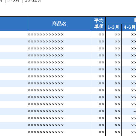
月
│
7‐9月
│
10‐12月
平均
商品名
単価
1‐3月
4‐6月
××××××××××××
××
××
×
××××××××××××
××
××
×
××××××××××××
××
××
×
××××××××××××
××
××
×
××××××××××××
××
××
×
××××××××××××
××
××
×
××××××××××××
××
××
×
××××××××××××
××
××
×
××××××××××××
××
××
×
××××××××××××
××
××
×
××××××××××××
××
××
×
××××××××××××
××
××
××××××××××××
××
××
×
××××××××××××
××
××
×
××××××××××××
××
××
×