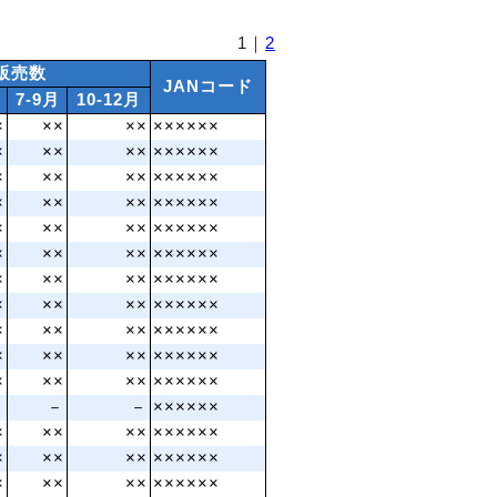
1｜
2
販売数
JANコード
7‐9月
10‐12月
×
××
××
××××××
×
××
××
××××××
×
××
××
××××××
×
××
××
××××××
×
××
××
××××××
×
××
××
××××××
×
××
××
××××××
×
××
××
××××××
×
××
××
××××××
×
××
××
××××××
×
××
××
××××××
－
－
－
××××××
×
××
××
××××××
×
××
××
××××××
×
××
××
××××××